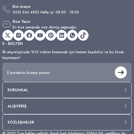
Bizi Arayın
0232 543 4953 Hafta içi: 08.00 - 18.00
Bize Yazın
En kısa zamanda size dönüş yağacağız.
E - BÜLTEN
İlk alışverişinizde %10 indirim kazanmak için hemen kaydolun ve bu fırsatı
kaçırmayın!
KURUMSAL
ALIŞVERİŞ
SÖZLEŞMELER
© 2025 Tüm hakları saklıdır. Kredi kartı bilgileriniz 256bit SSL sertifikası ile