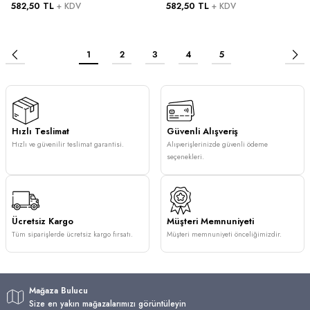
582,50 TL
582,50 TL
+ KDV
+ KDV
Janome Uyumlu
Janome Uyumlu
1
2
3
4
5
Hızlı Teslimat
Güvenli Alışveriş
Hızlı ve güvenilir teslimat garantisi.
Alışverişlerinizde güvenli ödeme
seçenekleri.
Ücretsiz Kargo
Müşteri Memnuniyeti
Tüm siparişlerde ücretsiz kargo fırsatı.
Müşteri memnuniyeti önceliğimizdir.
Mağaza Bulucu
Size en yakın mağazalarımızı görüntüleyin