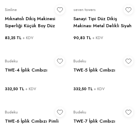
Simline
seven towers
Mıknatıslı Dikiş Makinesi
Sanayi Tipi Düz Dikiş
Siperliği Küçük Boy Düz
Makinası Metal Delikli Siyah
Dikiş İçin
Masura (10 Adet)
83,25 TL
90,83 TL
+ KDV
+ KDV
Budeku
Budeku
TWE-4 İplik Cımbızı
TWE-5 İplik Cımbızı
332,50 TL
332,50 TL
+ KDV
+ KDV
Budeku
Budeku
TWE-6 İplik Cımbızı Pimli
TWE-7 İplik Cımbızı