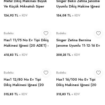
Metal Dikiş Makinası Büyük
Singer Beko Zetina Janome
Ve Küçük Mıknatıslı Siper
Uyumlu Dikiş Makine Iğnesi
2li Set
(12-14-16 Numara -30 Adet
124,92 TL
154,08 TL
+ KDV
+ KDV
Iğne) 3 Paket
Budeku
Budeku
Hax1 11/75 No Ev Tipi Dikiş
Singer Zetina Bernina
Makinesi Iğnesi (20 ADET) -
Janome Uyumlu 11-12-16 Ev
Singer Zetina Bernina
Tipi Dikiş Makine Iğnesi
415,83 TL
208,25 TL
+ KDV
+ KDV
Janome Uyumlu
Toplam 30 Adet
Budeku
Budeku
Hax1 12/80 No Ev Tipi
Hax1 16/100 No Ev Tipi
Dikiş Makinesi Iğnesi (20
Dikiş Makinesi Iğnesi (20
ADET) - Zetina Bernina
ADET) - Singer Zetina
315,83 TL
315,83 TL
+ KDV
+ KDV
Janome Uyumlu
Bernina Janome Uyumlu