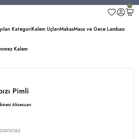
yılan Kategori
Kalem Uçları
Makas
Masa ve Gece Lambası
enmez Kalem
ızı Pimli
kinesi Aksesuarı
23010163