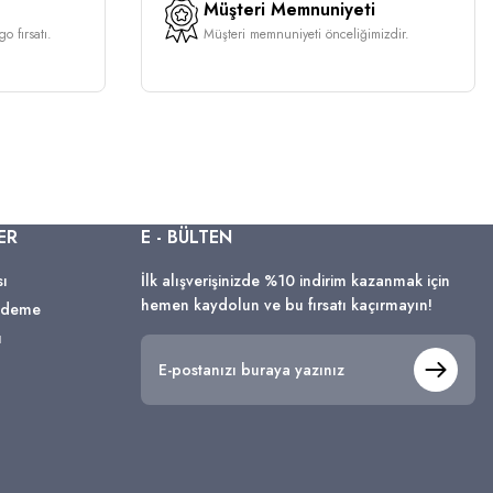
Müşteri Memnuniyeti
o fırsatı.
Müşteri memnuniyeti önceliğimizdir.
ER
E - BÜLTEN
sı
İlk alışverişinizde %10 indirim kazanmak için
hemen kaydolun ve bu fırsatı kaçırmayın!
 Ödeme
ı