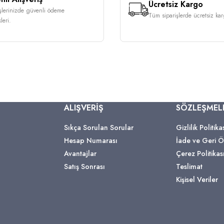
Ücretsiz Kargo
işlerinizde güvenli ödeme
Tüm siparişlerde ücretsiz karg
leri.
ALIŞVERİŞ
SÖZLEŞMEL
Sıkça Sorulan Sorular
Gizlilik Politika
Hesap Numarası
İade ve Geri
Avantajlar
Çerez Politikas
Satış Sonrası
Teslimat
Kişisel Veriler