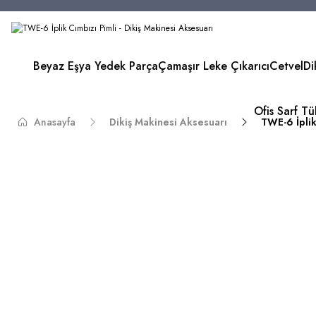
Beyaz Eşya Yedek Parça
Çamaşır Leke Çıkarıcı
Cetvel
Di
Ofis Sarf T
Anasayfa
Dikiş Makinesi Aksesuarı
TWE-6 İplik