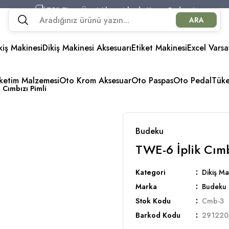
750 TL ve Üzeri Alışverişlerde Kargo Bedava!
ARA
750 TL ve Üzeri Alışverişlerde Kargo Bedava!
750 TL ve Üzeri Alışverişlerde Kargo Bedava!
kiş Makinesi
Dikiş Makinesi Aksesuarı
750 TL ve Üzeri Alışverişlerde Kargo Bedava!
Etiket Makinesi
Excel Varsa
üketim Malzemesi
Oto Krom Aksesuar
Oto Paspas
Oto Pedal
Tük
 Cımbızı Pimli
Budeku
TWE-6 İplik Cımb
Kategori
Dikiş Ma
Marka
Budeku
Stok Kodu
Cmb-3
Barkod Kodu
291220