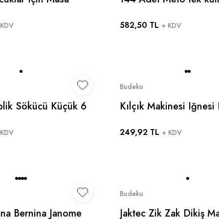
Gece Lambası
kauçuk parmaklık,Late
582,50 TL
kaymaz anti-statik par
 KDV
+ KDV
Budeku
 Iplik Sökücü Küçük 6
Kılçık Makinesi Iğnesi
dır.
Uçlu (FİNE) 5’li Paket
249,92 TL
 KDV
+ KDV
Budeku
ina Bernina Janome
Jaktec Zik Zak Dikiş M