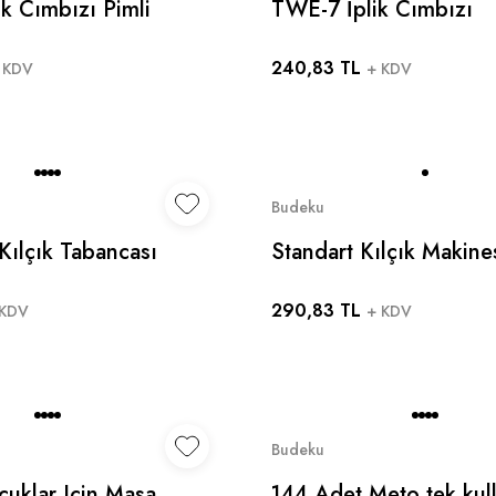
k Cımbızı Pimli
TWE-7 İplik Cımbızı
240,83 TL
 KDV
+ KDV
Budeku
Kılçık Tabancası
Standart Kılçık Makine
e Türban Tasarımı
(STANDART) 5'li Pake
290,83 TL
dur
 KDV
+ KDV
Budeku
cuklar Için Masa
144 Adet Meto tek kul