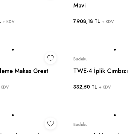
Mavi
L
7.908,18 TL
+ KDV
+ KDV
Budeku
zleme Makas Great
TWE-4 İplik Cımbızı
Adet )
332,50 TL
 KDV
+ KDV
Budeku