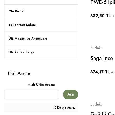
TWE-6 İpli
Oto Pedal
332,50 TL
+
Tükenmez Kalem
Ütü Masası ve Aksesuarı
Budeku
Ütü Yedek Parça
Saga Ince 
Gelinlik V
374,17 TL
Için Uygun
+
Hızlı Arama
Hızlı Ürün Arama
Ara
Budeku
Detaylı Arama
Figürlü Ço