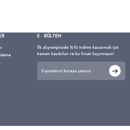
ER
E - BÜLTEN
sı
İlk alışverişinizde %10 indirim kazanmak için
hemen kaydolun ve bu fırsatı kaçırmayın!
 Ödeme
ı