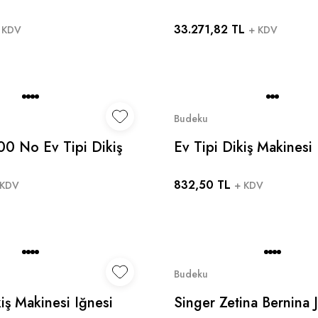
12-16 Ev Tipi Dikiş
33.271,82 TL
nesi Toplam 30 Adet
 KDV
+ KDV
Budeku
0 No Ev Tipi Dikiş
Ev Tipi Dikiş Makinesi 
ğnesi (20 ADET) -
100 ADET Hax1 11/75
832,50 TL
ina Bernina Janome
Singer Zetina Bernina
 KDV
+ KDV
Uyumlu
Budeku
kiş Makinesi Iğnesi
Singer Zetina Bernina