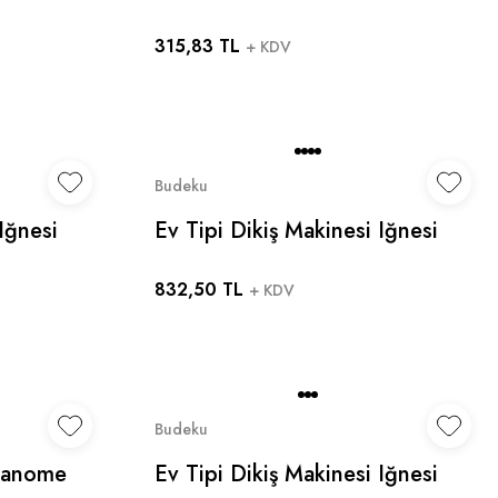
Makinesi Iğnesi (20 ADET) -
315,83 TL
Zetina Bernina Janome Uyumlu
+ KDV
Budeku
Iğnesi
Ev Tipi Dikiş Makinesi Iğnesi
 No -
100 ADET Hax1 12/80 No -
832,50 TL
 Janome
Singer Zetina Bernina Janome
+ KDV
Uyumlu
Budeku
 Janome
Ev Tipi Dikiş Makinesi Iğnesi