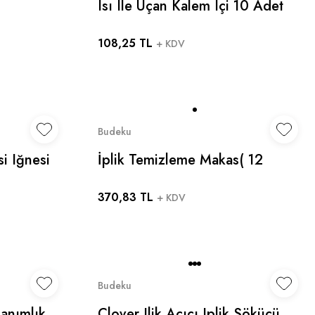
Isı Ile Uçan Kalem Içi 10 Adet
4 Renk Seçeneği ( Mavi -
108,25 TL
Kırmızı - Beyaz- Siyah )
+ KDV
Budeku
si Iğnesi
İplik Temizleme Makas( 12
t
Adet Mevcuttur)
370,83 TL
+ KDV
Budeku
lanımlık
Clover Ilik Açıcı Iplik Sökücü