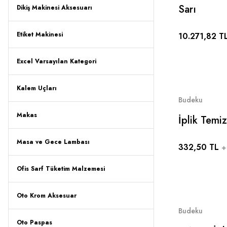
Sarı
Dikiş Makinesi Aksesuarı
Etiket Makinesi
10.271,82 T
Excel Varsayılan Kategori
Kalem Uçları
Budeku
Makas
İplik Temi
Knives( 3 
Masa ve Gece Lambası
332,50 TL
+
Ofis Sarf Tüketim Malzemesi
Oto Krom Aksesuar
Budeku
Oto Paspas