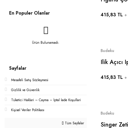
Üstü Led 
En Populer Olanlar
415,83 TL
+
Ürün Bulunamadı.
Budeku
Ilik Açıcı
Sayfalar
Adet Fiyatı
415,83 TL
+
Mesafeli Satış Sözleşmesi
Gizlilik ve Güvenlik
Tüketici Haklari – Cayma – İptal İade Koşullari
Kişisel Veriler Politikası
Budeku
Tüm Sayfalar
Singer Zet