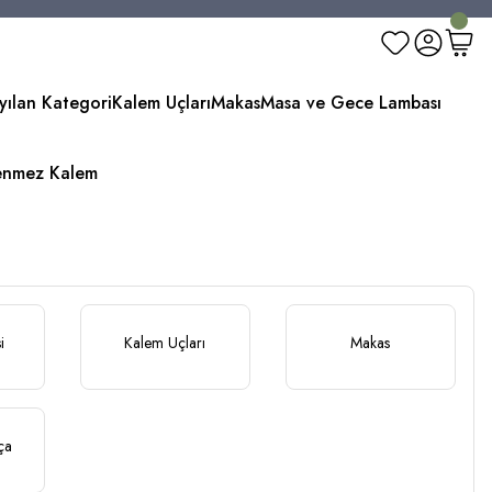
yılan Kategori
Kalem Uçları
Makas
Masa ve Gece Lambası
enmez Kalem
i
Kalem Uçları
Makas
ça