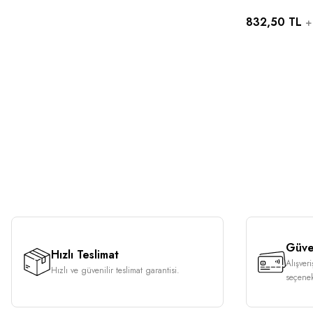
100 ADET 
832,50 TL
Singer Zet
+
Uyumlu
Güven
Hızlı Teslimat
Alışver
Hızlı ve güvenilir teslimat garantisi.
seçenek