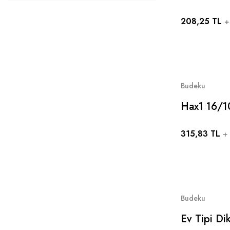
Uyumlu 11-
208,25 TL
Makine Iğ
+
Budeku
Hax1 16/10
Makinesi I
315,83 TL
Singer Zet
+
Uyumlu
Budeku
Ev Tipi Di