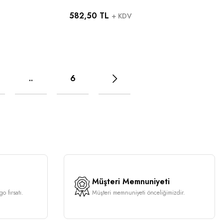
akinesi
Hax1 11/75 No - ( 50 Adet
582,50 TL
 - ( 50
)singer Zetina Bernina Janome
+ KDV
Uyumlu
..
6
Müşteri Memnuniyeti
o fırsatı.
Müşteri memnuniyeti önceliğimizdir.