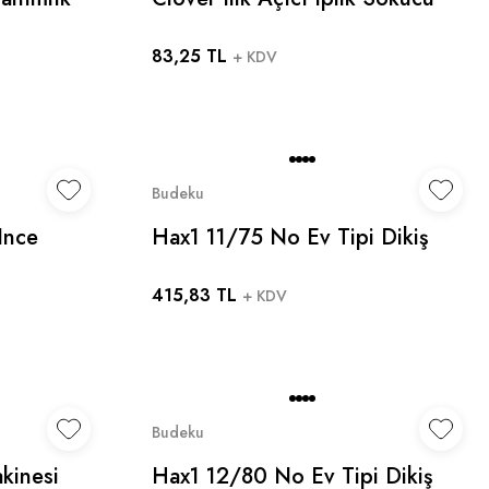
ks
Büyük Boy / Adet Fiyatıdır
83,25 TL
maklık
+ KDV
Budeku
 Ince
Hax1 11/75 No Ev Tipi Dikiş
Makinesi Iğnesi (20 ADET) -
415,83 TL
Singer Zetina Bernina Janome
+ KDV
Uyumlu
Budeku
akinesi
Hax1 12/80 No Ev Tipi Dikiş