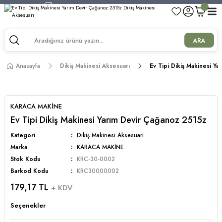
750 TL ve Üzeri Alışverişlerde Kargo Bedava!
750 TL ve Üzeri Alışverişlerde Kargo Bedava!
750 TL ve Üzeri Alışverişlerde Kargo Bedava!
ARA
750 TL ve Üzeri Alışverişlerde Kargo Bedava!
Anasayfa
Dikiş Makinesi Aksesuarı
Ev Tipi Dikiş Makinesi Y
KARACA MAKİNE
Ev Tipi Dikiş Makinesi Yarım Devir Çağanoz 2515z
Kategori
Dikiş Makinesi Aksesuarı
Marka
KARACA MAKİNE
Stok Kodu
KRC-30-0002
Barkod Kodu
KRC30000002
179,17 TL
+ KDV
Seçenekler