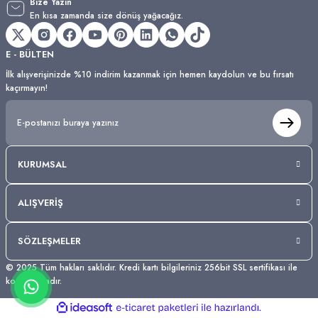
Bize Yazın
En kısa zamanda size dönüş yağacağız.
E - BÜLTEN
İlk alışverişinizde %10 indirim kazanmak için hemen kaydolun ve bu fırsatı
kaçırmayın!
KURUMSAL
ALIŞVERİŞ
SÖZLEŞMELER
© 2025 Tüm hakları saklıdır. Kredi kartı bilgileriniz 256bit SSL sertifikası ile
korunmaktadır.
ideasoft
ile
e-
hazırlandı.