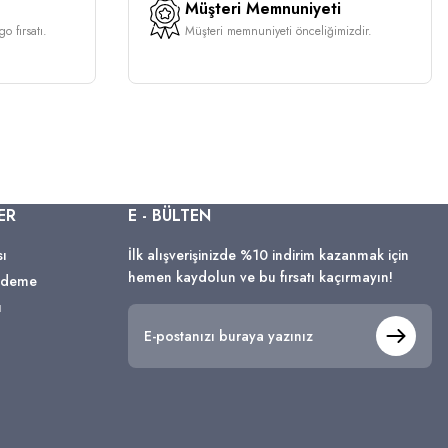
Müşteri Memnuniyeti
o fırsatı.
Müşteri memnuniyeti önceliğimizdir.
ER
E - BÜLTEN
sı
İlk alışverişinizde %10 indirim kazanmak için
hemen kaydolun ve bu fırsatı kaçırmayın!
 Ödeme
ı