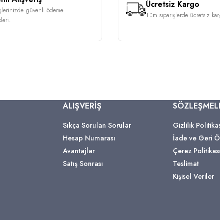
Ücretsiz Kargo
işlerinizde güvenli ödeme
Tüm siparişlerde ücretsiz karg
leri.
ALIŞVERİŞ
SÖZLEŞMEL
Sıkça Sorulan Sorular
Gizlilik Politika
Hesap Numarası
İade ve Geri
Avantajlar
Çerez Politikas
Satış Sonrası
Teslimat
Kişisel Veriler