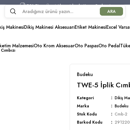
750 TL ve Üzeri Alışverişlerde Kargo Bedava!
ARA
750 TL ve Üzeri Alışverişlerde Kargo Bedava!
750 TL ve Üzeri Alışverişlerde Kargo Bedava!
kiş Makinesi
Dikiş Makinesi Aksesuarı
750 TL ve Üzeri Alışverişlerde Kargo Bedava!
Etiket Makinesi
Excel Varsa
üketim Malzemesi
Oto Krom Aksesuar
Oto Paspas
Oto Pedal
Tük
 Cımbızı
Budeku
TWE-5 İplik Cımb
Kategori
Dikiş Ma
Marka
Budeku
Stok Kodu
Cmb-2
Barkod Kodu
291220