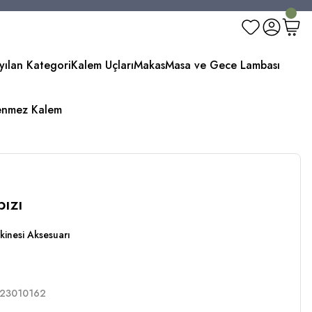
yılan Kategori
Kalem Uçları
Makas
Masa ve Gece Lambası
enmez Kalem
ızı
kinesi Aksesuarı
23010162