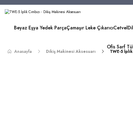
Beyaz Eşya Yedek Parça
Çamaşır Leke Çıkarıcı
Cetvel
Di
Ofis Sarf T
Anasayfa
Dikiş Makinesi Aksesuarı
TWE-5 İplik