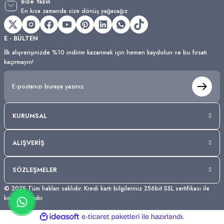
Bize Yazın
En kısa zamanda size dönüş yağacağız.
E - BÜLTEN
İlk alışverişinizde %10 indirim kazanmak için hemen kaydolun ve bu fırsatı
kaçırmayın!
KURUMSAL
ALIŞVERİŞ
SÖZLEŞMELER
© 2025 Tüm hakları saklıdır. Kredi kartı bilgileriniz 256bit SSL sertifikası ile
korunmaktadır.
ideasoft
ile
e-
hazırlandı.