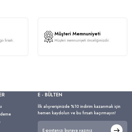
Müşteri Memnuniyeti
o fırsatı.
Müşteri memnuniyeti önceliğimizdir.
ER
E - BÜLTEN
sı
İlk alışverişinizde %10 indirim kazanmak için
hemen kaydolun ve bu fırsatı kaçırmayın!
 Ödeme
ı