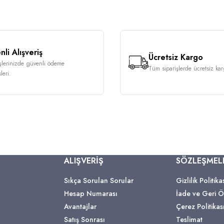
li Alışveriş
Ücretsiz Kargo
işlerinizde güvenli ödeme
Tüm siparişlerde ücretsiz karg
leri.
ALIŞVERİŞ
SÖZLEŞMEL
Sıkça Sorulan Sorular
Gizlilik Politika
Hesap Numarası
İade ve Geri
Avantajlar
Çerez Politikas
Satış Sonrası
Teslimat