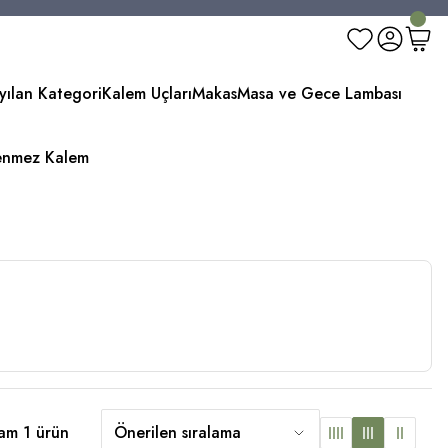
yılan Kategori
Kalem Uçları
Makas
Masa ve Gece Lambası
enmez Kalem
am 1 ürün