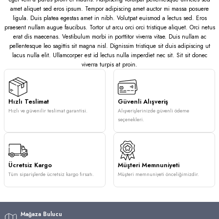
amet aliquet sed eros ipsum. Tempor adipiscing amet auctor mi massa posuere
ligula. Duis platea egestas amet in nibh. Volutpat euismod a lectus sed. Eros
praesent nullam augue faucibus. Tortor ut arcu orci orci tristique aliquet. Orci netus
erat dis maecenas. Vestibulum morbi in porttitor viverra vitae. Duis nullam ac
pellentesque leo sagittis sit magna nisl. Dignissim tristique sit duis adipiscing ut
lacus nulla elit. Ullamcorper est id lectus nulla imperdiet nec sit. Sit sit donec
viverra turpis at proin.
Hızlı Teslimat
Güvenli Alışveriş
Hızlı ve güvenilir teslimat garantisi.
Alışverişlerinizde güvenli ödeme
seçenekleri.
Ücretsiz Kargo
Müşteri Memnuniyeti
Tüm siparişlerde ücretsiz kargo fırsatı.
Müşteri memnuniyeti önceliğimizdir.
Mağaza Bulucu