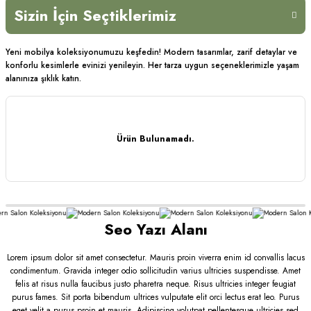
lon
Salon
Salon
Salon
Sizin İçin Seçtiklerimiz
Popüler Ürünler
04
02
03
01
leksiyonu
Koleksiyonu
Koleksiyonu
Koleksi
foru ve
Konforu ve
Konforu ve
Konforu v
Yeni mobilya koleksiyonumuzu keşfedin! Modern tasarımlar, zarif detaylar ve
konforlu kesimlerle evinizi yenileyin. Her tarza uygun seçeneklerimizle yaşam
ığı bir
şıklığı bir
şıklığı bir
şıklığı bir
alanınıza şıklık katın.
ya getiren
araya getiren
araya getiren
araya get
urma
oturma
oturma
oturma
plarıyla
gruplarıyla
gruplarıyla
gruplarıyl
am alanınızı
yaşam alanınızı
yaşam alanınızı
yaşam alan
Ürün Bulunamadı.
niden
yeniden
yeniden
yeniden
fedin.
keşfedin.
keşfedin.
keşfedin.
eksiyonu
Koleksiyonu
Koleksiyonu
Koleksiyonu
le
İncele
İncele
İncele
Seo Yazı Alanı
Ürün Bulunamadı.
Lorem ipsum dolor sit amet consectetur. Mauris proin viverra enim id convallis lacus
condimentum. Gravida integer odio sollicitudin varius ultricies suspendisse. Amet
felis at risus nulla faucibus justo pharetra neque. Risus ultricies integer feugiat
purus fames. Sit porta bibendum ultrices vulputate elit orci lectus erat leo. Purus
eget velit a purus proin et mauris. Adipiscing volutpat pellentesque ultricies sed