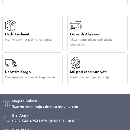
Hızlı Teslimat
Güvenli Alışveriş
Hızlı ve güvenilir teslimat garantisi.
Alışverişlerinizde güvenli ödeme
seçenekleri.
Ücretsiz Kargo
Müşteri Memnuniyeti
Tüm siparişlerde ücretsiz kargo fırsatı.
Müşteri memnuniyeti önceliğimizdir.
Mağaza Bulucu
Size en yakın mağazalarımızı görüntüleyin
Bizi Arayın
0232 543 4953 Hafta içi: 08.00 - 18.00
Bize Yazın