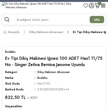
750 TL ve Üzeri Alışverişlerde Kargo Bedava!
750 TL ve Üzeri Alışverişlerde Kargo Bedava!
750 TL ve Üzeri Alışverişlerde Kargo Bedava!
ARA
750 TL ve Üzeri Alışverişlerde Kargo Bedava!
Anasayfa
Dikiş Makinesi Aksesuarı
Ev Tipi Dikiş Makinesi I
Budeku
Ev Tipi Dikiş Makinesi Iğnesi 100 ADET Hax1 11/75
No - Singer Zetina Bernina Janome Uyumlu
Kategori
Dikiş Makinesi Aksesuarı
Marka
Budeku
Stok Kodu
Hax11175
Barkod Kodu
2.9122023010129E+14
832,50 TL
+ KDV
Seçenekler