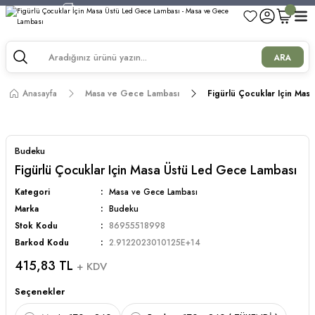
750 TL ve Üzeri Alışverişlerde Kargo Bedava!
750 TL ve Üzeri Alışverişlerde Kargo Bedava!
750 TL ve Üzeri Alışverişlerde Kargo Bedava!
ARA
750 TL ve Üzeri Alışverişlerde Kargo Bedava!
Anasayfa
Masa ve Gece Lambası
Figürlü Çocuklar Için Ma
Budeku
Figürlü Çocuklar Için Masa Üstü Led Gece Lambası
Kategori
Masa ve Gece Lambası
Marka
Budeku
Stok Kodu
86955518998
Barkod Kodu
2.9122023010125E+14
415,83 TL
+ KDV
Seçenekler