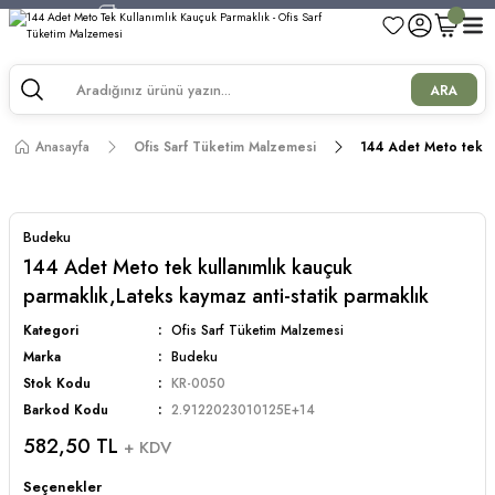
750 TL ve Üzeri Alışverişlerde Kargo Bedava!
750 TL ve Üzeri Alışverişlerde Kargo Bedava!
750 TL ve Üzeri Alışverişlerde Kargo Bedava!
ARA
750 TL ve Üzeri Alışverişlerde Kargo Bedava!
Anasayfa
Ofis Sarf Tüketim Malzemesi
144 Adet Meto tek ku
Budeku
144 Adet Meto tek kullanımlık kauçuk
parmaklık,Lateks kaymaz anti-statik parmaklık
Kategori
Ofis Sarf Tüketim Malzemesi
Marka
Budeku
Stok Kodu
KR-0050
Barkod Kodu
2.9122023010125E+14
582,50 TL
+ KDV
Seçenekler