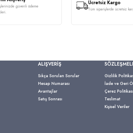
Ücretsiz Kargo
işlerinizde güvenli ödeme
Tüm siparişlerde ücretsiz karg
leri.
ALIŞVERİŞ
SÖZLEŞMEL
Sıkça Sorulan Sorular
Gizlilik Politika
Hesap Numarası
İade ve Geri
Avantajlar
Çerez Politikas
Satış Sonrası
Teslimat
Kişisel Veriler