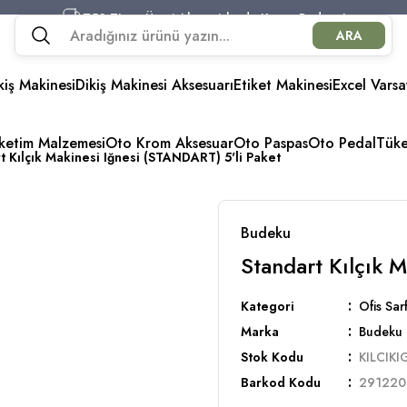
750 TL ve Üzeri Alışverişlerde Kargo Bedava!
ARA
750 TL ve Üzeri Alışverişlerde Kargo Bedava!
750 TL ve Üzeri Alışverişlerde Kargo Bedava!
kiş Makinesi
Dikiş Makinesi Aksesuarı
750 TL ve Üzeri Alışverişlerde Kargo Bedava!
Etiket Makinesi
Excel Varsa
üketim Malzemesi
Oto Krom Aksesuar
Oto Paspas
Oto Pedal
Tük
t Kılçık Makinesi Iğnesi (STANDART) 5'li Paket
Budeku
Standart Kılçık 
Kategori
Ofis Sa
Marka
Budeku
Stok Kodu
KILCIK
Barkod Kodu
291220