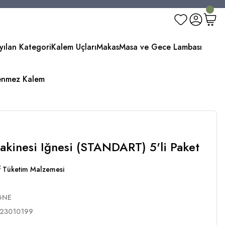
yılan Kategori
Kalem Uçları
Makas
Masa ve Gece Lambası
enmez Kalem
Makinesi Iğnesi (STANDART) 5'li Paket
rf Tüketim Malzemesi
IGNE
23010199