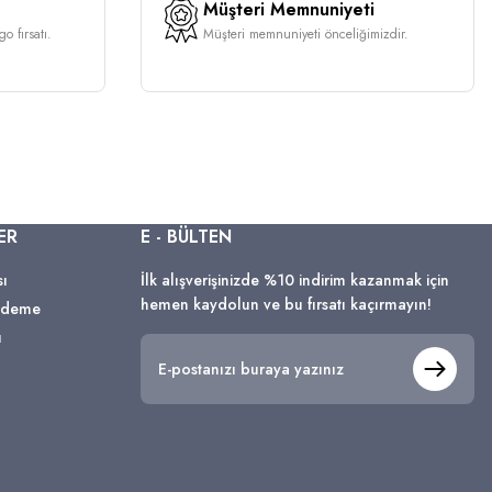
Müşteri Memnuniyeti
o fırsatı.
Müşteri memnuniyeti önceliğimizdir.
ER
E - BÜLTEN
sı
İlk alışverişinizde %10 indirim kazanmak için
hemen kaydolun ve bu fırsatı kaçırmayın!
 Ödeme
ı