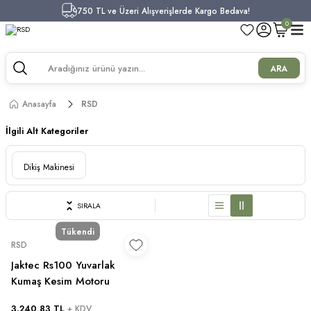
750 TL ve Üzeri Alışverişlerde Kargo Bedava!
0
ARA
Anasayfa
RSD
İlgili Alt Kategoriler
Dikiş Makinesi
SIRALA
Tükendi
RSD
Jaktec Rs100 Yuvarlak
Kumaş Kesim Motoru
3.240,83 TL
+ KDV