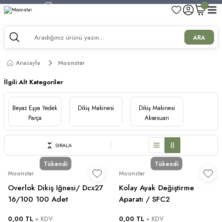
750 TL ve Üzeri Alışverişlerde Kargo Bedava!
750 TL ve Üzeri Alışverişlerde Kargo Bedava!
750 TL ve Üzeri Alışverişlerde Kargo Bedava!
ARA
750 TL ve Üzeri Alışverişlerde Kargo Bedava!
Anasayfa
Moonstar
İlgili Alt Kategoriler
Beyaz Eşya Yedek
Dikiş Makinesi
Dikiş Makinesi
Parça
Aksesuarı
SIRALA
Tükendi
Tükendi
Moonstar
Moonstar
Overlok Dikiş Iğnesi/ Dcx27
Kolay Ayak Değiştirme
16/100 100 Adet
Aparatı / SFC2
0,00 TL
0,00 TL
+ KDV
+ KDV