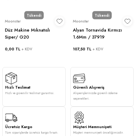
Tükendi
Tükendi
Moonstar
Moonstar
Düz Makine Mıknatıslı
Alyan Tornavida Kırmızı
Siper/ G20
1.6Mm / 37919
0,00 TL
107,50 TL
+ KDV
+ KDV
Hızlı Teslimat
Güvenli Alışveriş
Hızlı ve güvenilir teslimat garantisi.
Alışverişlerinizde güvenli ödeme
seçenekleri.
Ücretsiz Kargo
Müşteri Memnuniyeti
Tüm siparişlerde ücretsiz kargo fırsatı.
Müşteri memnuniyeti önceliğimizdir.