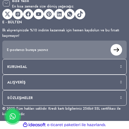
Bize Yazın
En kısa zamanda size dönüş yağacağız.
E - BÜLTEN
İlk alışverişinizde %10 indirim kazanmak için hemen kaydolun ve bu fırsatı
kaçırmayın!
KURUMSAL
ALIŞVERİŞ
SÖZLEŞMELER
© 2025 Tüm hakları saklıdır. Kredi kartı bilgileriniz 256bit SSL sertifikası ile
korunmaktadır.
ideasoft
ile
e-
hazırlandı.