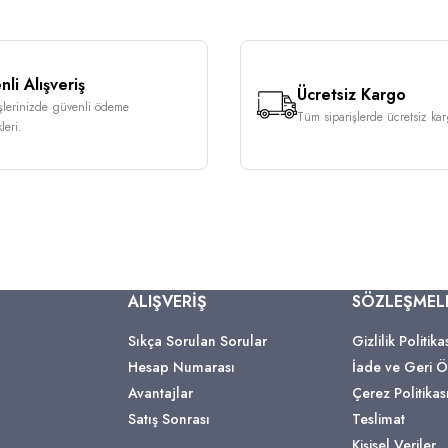
li Alışveriş
Ücretsiz Kargo
işlerinizde güvenli ödeme
Tüm siparişlerde ücretsiz karg
leri.
ALIŞVERİŞ
SÖZLEŞMEL
Sıkça Sorulan Sorular
Gizlilik Politika
Hesap Numarası
İade ve Geri
Avantajlar
Çerez Politikas
Satış Sonrası
Teslimat
Kişisel Veriler