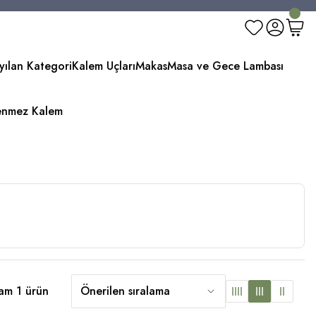
yılan Kategori
Kalem Uçları
Makas
Masa ve Gece Lambası
enmez Kalem
am 1 ürün