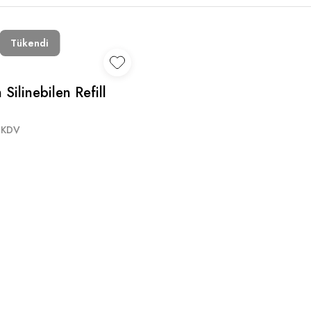
Tükendi
n Silinebilen Refill
Kırmızı-siyah-beyaz-
det
 KDV