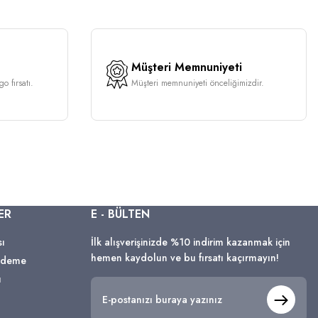
Müşteri Memnuniyeti
o fırsatı.
Müşteri memnuniyeti önceliğimizdir.
ER
E - BÜLTEN
sı
İlk alışverişinizde %10 indirim kazanmak için
hemen kaydolun ve bu fırsatı kaçırmayın!
 Ödeme
ı