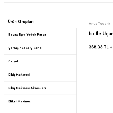
Ürün Grupları
Artus Tedarik
Isı Ile Uça
Beyaz Eşya Yedek Parça
Kalem Içi 
388,33 TL
mavi 40 A
+
Çamaşır Leke Çıkarıcı
Cetvel
Dikiş Makinesi
Dikiş Makinesi Aksesuarı
Etiket Makinesi