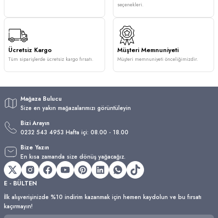
seçenekleri.
Ücretsiz Kargo
Müşteri Memnuniyeti
Tüm siparişlerde ücretsiz kargo fırsatı.
Müşteri memnuniyeti önceliğimizdir.
Mağaza Bulucu
Size en yakın mağazalarımızı görüntüleyin
Bizi Arayın
0232 543 4953 Hafta içi: 08.00 - 18.00
Bize Yazın
En kısa zamanda size dönüş yağacağız.
E - BÜLTEN
İlk alışverişinizde %10 indirim kazanmak için hemen kaydolun ve bu fırsatı
kaçırmayın!