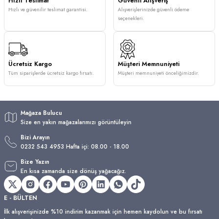
Hızlı Teslimat
Güvenli Alışveriş
Hızlı ve güvenilir teslimat garantisi.
Alışverişlerinizde güvenli ödeme
seçenekleri.
Ücretsiz Kargo
Müşteri Memnuniyeti
Tüm siparişlerde ücretsiz kargo fırsatı.
Müşteri memnuniyeti önceliğimizdir.
Mağaza Bulucu
Size en yakın mağazalarımızı görüntüleyin
Bizi Arayın
0232 543 4953 Hafta içi: 08.00 - 18.00
Bize Yazın
En kısa zamanda size dönüş yağacağız.
E - BÜLTEN
İlk alışverişinizde %10 indirim kazanmak için hemen kaydolun ve bu fırsatı