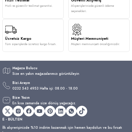
Hızlı Teslimat
Güvenli Alışveriş
Hızlı ve güvenilir teslimat garantisi.
Alışverişlerinizde güvenli ödeme
seçenekleri.
Ücretsiz Kargo
Müşteri Memnuniyeti
Tüm siparişlerde ücretsiz kargo fırsatı.
Müşteri memnuniyeti önceliğimizdir.
Mağaza Bulucu
Size en yakın mağazalarımızı görüntüleyin
Bizi Arayın
0232 543 4953 Hafta içi: 08.00 - 18.00
Bize Yazın
En kısa zamanda size dönüş yağacağız.
E - BÜLTEN
İlk alışverişinizde %10 indirim kazanmak için hemen kaydolun ve bu fırsatı