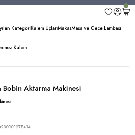
yılan Kategori
Kalem Uçları
Makas
Masa ve Gece Lambası
enmez Kalem
a Bobin Aktarma Makinesi
kinesi
023010127E+14