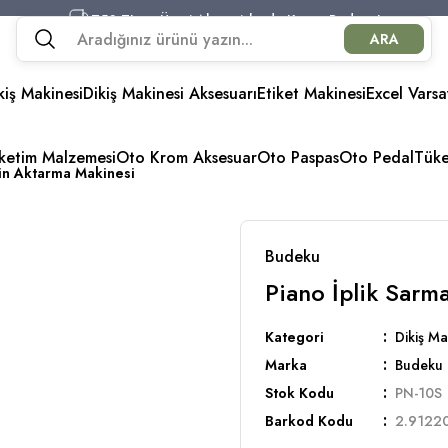
750 TL ve Üzeri Alışverişlerde Kargo Bedava!
ARA
750 TL ve Üzeri Alışverişlerde Kargo Bedava!
750 TL ve Üzeri Alışverişlerde Kargo Bedava!
kiş Makinesi
Dikiş Makinesi Aksesuarı
750 TL ve Üzeri Alışverişlerde Kargo Bedava!
Etiket Makinesi
Excel Varsa
üketim Malzemesi
Oto Krom Aksesuar
Oto Paspas
Oto Pedal
Tük
bin Aktarma Makinesi
Budeku
Piano İplik Sarm
Kategori
Dikiş Ma
Marka
Budeku
Stok Kodu
PN-10S
Barkod Kodu
2.9122