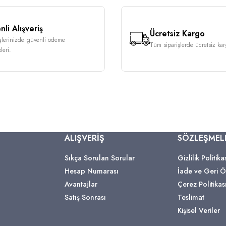
li Alışveriş
Ücretsiz Kargo
işlerinizde güvenli ödeme
Tüm siparişlerde ücretsiz karg
leri.
ALIŞVERİŞ
SÖZLEŞMEL
Sıkça Sorulan Sorular
Gizlilik Politika
Hesap Numarası
İade ve Geri
Avantajlar
Çerez Politikas
Satış Sonrası
Teslimat
Kişisel Veriler