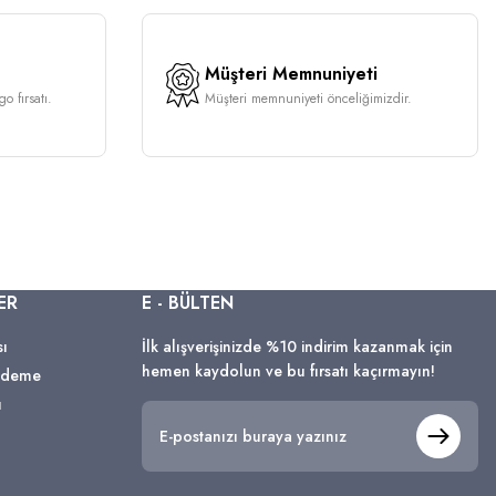
Müşteri Memnuniyeti
o fırsatı.
Müşteri memnuniyeti önceliğimizdir.
ER
E - BÜLTEN
sı
İlk alışverişinizde %10 indirim kazanmak için
hemen kaydolun ve bu fırsatı kaçırmayın!
 Ödeme
ı