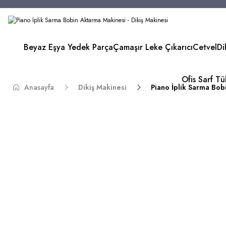
Beyaz Eşya Yedek Parça
Çamaşır Leke Çıkarıcı
Cetvel
Di
Ofis Sarf T
Anasayfa
Dikiş Makinesi
Piano İplik Sarma Bo