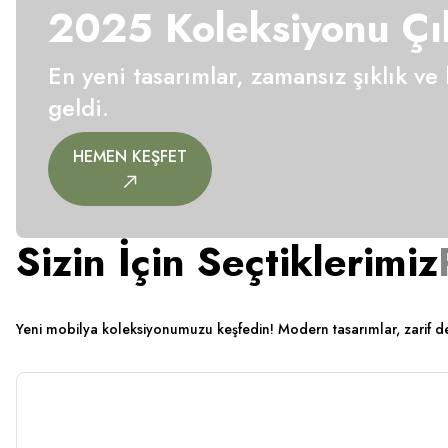
2025 Koleksiyonu Çık
En yeni tasarımlar, zamansız şıklık ve
geldi.
HEMEN KEŞFET
Sizin İçin Seçtiklerimiz
Yeni mobilya koleksiyonumuzu keşfedin! Modern tasarımlar, zarif deta