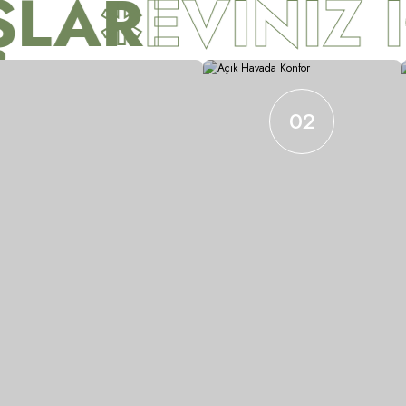
LAR
EVİNİZ İ
02