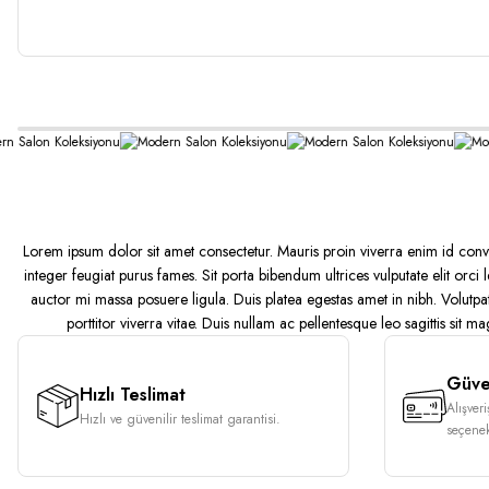
Lorem ipsum dolor sit amet consectetur. Mauris proin viverra enim id convall
integer feugiat purus fames. Sit porta bibendum ultrices vulputate elit orci
auctor mi massa posuere ligula. Duis platea egestas amet in nibh. Volutpat
porttitor viverra vitae. Duis nullam ac pellentesque leo sagittis sit mag
Güven
Hızlı Teslimat
Alışver
Hızlı ve güvenilir teslimat garantisi.
seçenek