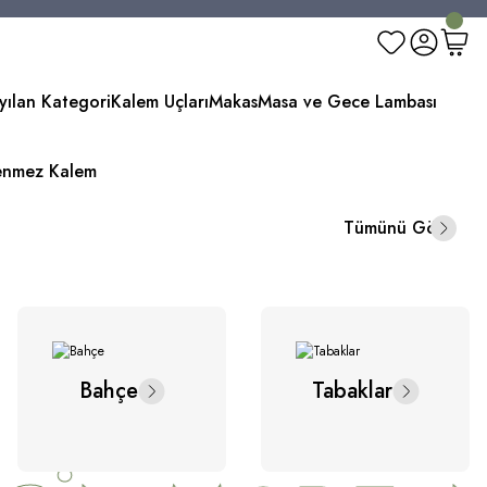
yılan Kategori
Kalem Uçları
Makas
Masa ve Gece Lambası
enmez Kalem
 baştan
Tümünü Gör
Bahçe
Tabaklar