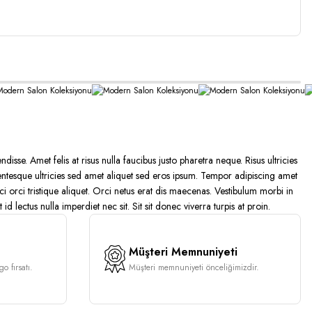
sse. Amet felis at risus nulla faucibus justo pharetra neque. Risus ultricies
ellentesque ultricies sed amet aliquet sed eros ipsum. Tempor adipiscing amet
i orci tristique aliquet. Orci netus erat dis maecenas. Vestibulum morbi in
 id lectus nulla imperdiet nec sit. Sit sit donec viverra turpis at proin.
Müşteri Memnuniyeti
o fırsatı.
Müşteri memnuniyeti önceliğimizdir.