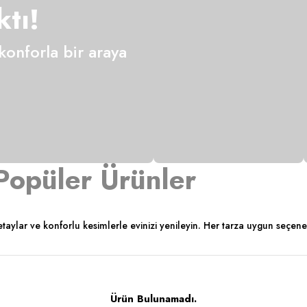
tı!
 konforla bir araya
Popüler Ürünler
ylar ve konforlu kesimlerle evinizi yenileyin. Her tarza uygun seçenek
Ürün Bulunamadı.