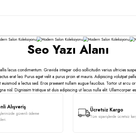
Seo Yazı Alanı
Ürün Bulunamadı.
is lacus condimentum. Gravida integer odio sollicitudin varius ultricies suspendi
 lectus erat leo. Purus eget velit a purus proin et mauris. Adipiscing volutpat p
 euismod a lectus sed. Eros praesent nullam augue faucibus. Tortor ut arcu orc
na nisl. Dignissim tristique sit duis adipiscing ut lacus nulla elit. Ullamcorper est
li Alışveriş
Ücretsiz Kargo
işlerinizde güvenli ödeme
Tüm siparişlerde ücretsiz karg
leri.