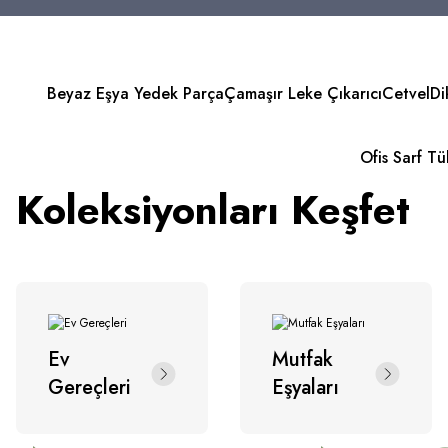
HEMEN KEŞFET
Beyaz Eşya Yedek Parça
Çamaşır Leke Çıkarıcı
Cetvel
Di
Ofis Sarf T
Modern
Koleksiyonları Keşfet
Ev
Mutfak
Gereçleri
Eşyaları