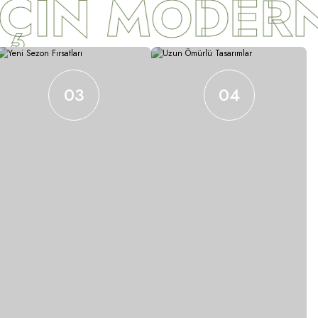
ÇİN MODERN
03
04