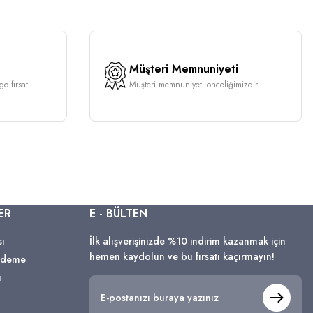
Müşteri Memnuniyeti
o fırsatı.
Müşteri memnuniyeti önceliğimizdir.
ER
E - BÜLTEN
sı
İlk alışverişinizde %10 indirim kazanmak için
hemen kaydolun ve bu fırsatı kaçırmayın!
 Ödeme
ı