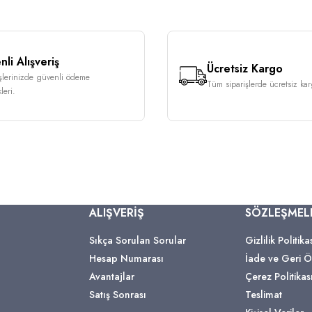
li Alışveriş
Ücretsiz Kargo
işlerinizde güvenli ödeme
Tüm siparişlerde ücretsiz karg
leri.
ALIŞVERİŞ
SÖZLEŞMEL
Sıkça Sorulan Sorular
Gizlilik Politika
Hesap Numarası
İade ve Geri
Avantajlar
Çerez Politikas
Satış Sonrası
Teslimat