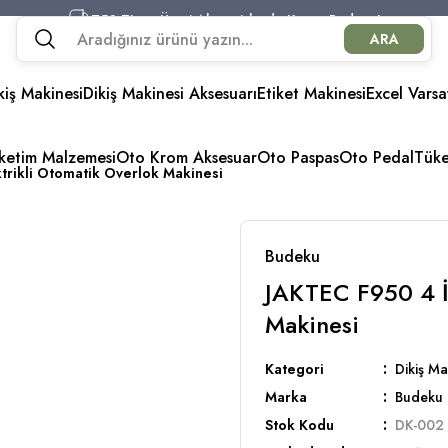
750 TL ve Üzeri Alışverişlerde Kargo Bedava!
ARA
750 TL ve Üzeri Alışverişlerde Kargo Bedava!
750 TL ve Üzeri Alışverişlerde Kargo Bedava!
kiş Makinesi
Dikiş Makinesi Aksesuarı
750 TL ve Üzeri Alışverişlerde Kargo Bedava!
Etiket Makinesi
Excel Varsa
üketim Malzemesi
Oto Krom Aksesuar
Oto Paspas
Oto Pedal
Tük
trikli Otomatik Overlok Makinesi
Budeku
JAKTEC F950 4 İp
Makinesi
Kategori
Dikiş Ma
Marka
Budeku
Stok Kodu
DK-002