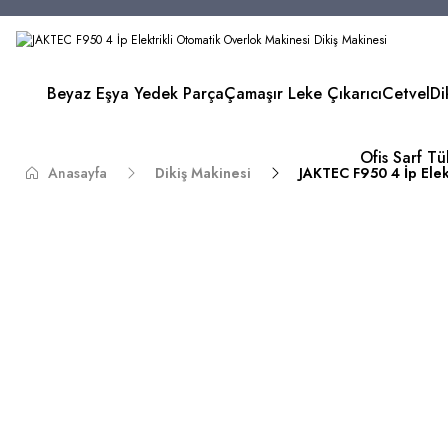
Beyaz Eşya Yedek Parça
Çamaşır Leke Çıkarıcı
Cetvel
Di
Ofis Sarf T
Anasayfa
Dikiş Makinesi
JAKTEC F950 4 İp Elek