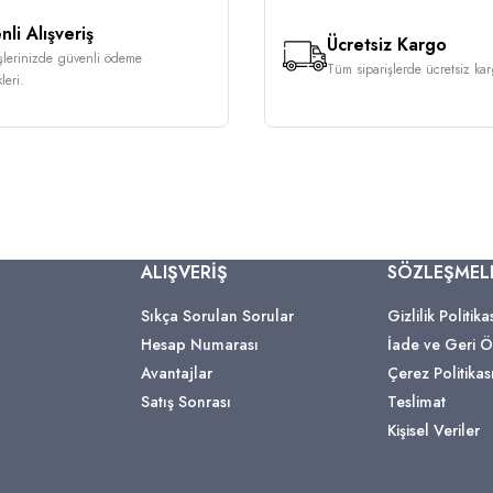
li Alışveriş
Ücretsiz Kargo
işlerinizde güvenli ödeme
Tüm siparişlerde ücretsiz karg
leri.
ALIŞVERİŞ
SÖZLEŞMEL
Sıkça Sorulan Sorular
Gizlilik Politika
Hesap Numarası
İade ve Geri
Avantajlar
Çerez Politikas
Satış Sonrası
Teslimat
Kişisel Veriler