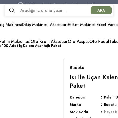
750 TL ve Üzeri Alışverişlerde Kargo Bedava!
ARA
750 TL ve Üzeri Alışverişlerde Kargo Bedava!
750 TL ve Üzeri Alışverişlerde Kargo Bedava!
kiş Makinesi
Dikiş Makinesi Aksesuarı
750 TL ve Üzeri Alışverişlerde Kargo Bedava!
Etiket Makinesi
Excel Varsa
üketim Malzemesi
Oto Krom Aksesuar
Oto Paspas
Oto Pedal
Tük
z 100 Adet Iç Kalem Avantajlı Paket
Budeku
Isı ile Uçan Kal
Paket
Kategori
Kalem U
Marka
Budeku
Stok Kodu
beyaz1