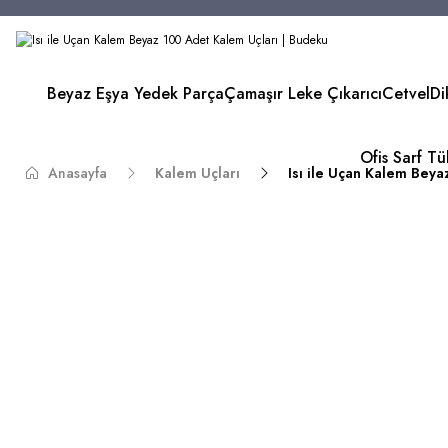
Beyaz Eşya Yedek Parça
Çamaşır Leke Çıkarıcı
Cetvel
Di
Ofis Sarf T
Anasayfa
Kalem Uçları
Isı ile Uçan Kalem Beya