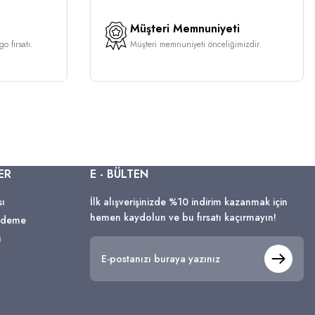
Müşteri Memnuniyeti
o fırsatı.
Müşteri memnuniyeti önceliğimizdir.
ER
E - BÜLTEN
sı
İlk alışverişinizde %10 indirim kazanmak için
hemen kaydolun ve bu fırsatı kaçırmayın!
 Ödeme
ı