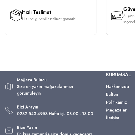
Güven
Hızlı Teslimat
Alışver
Hızlı ve güvenilir teslimat garantisi.
seçenek
KURUMSAL
Mağaza Bulucu
Size en yakın mağazalarımızı
Hakkımızda
görüntüleyin
Bülten
Politikamız
Bizi Arayın
Mağazalar
0232 543 4953 Hafta içi: 08.00 - 18.00
İletişim
Bize Yazın
En kısa zamanda size dönüş yağacağız.