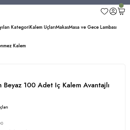
yılan Kategori
Kalem Uçları
Makas
Masa ve Gece Lambası
enmez Kalem
em Beyaz 100 Adet Iç Kalem Avantajlı
çları
00