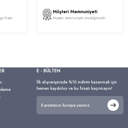
Müşteri Memnuniyeti
o fırsatı.
Müşteri memnuniyeti önceliğimizdir.
ER
E - BÜLTEN
sı
İlk alışverişinizde %10 indirim kazanmak için
hemen kaydolun ve bu fırsatı kaçırmayın!
 Ödeme
ı