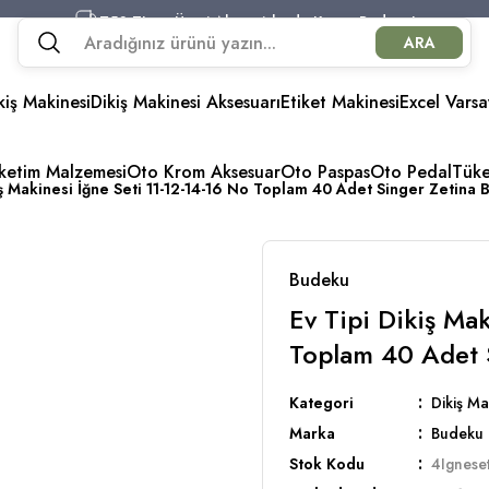
750 TL ve Üzeri Alışverişlerde Kargo Bedava!
ARA
750 TL ve Üzeri Alışverişlerde Kargo Bedava!
750 TL ve Üzeri Alışverişlerde Kargo Bedava!
kiş Makinesi
Dikiş Makinesi Aksesuarı
750 TL ve Üzeri Alışverişlerde Kargo Bedava!
Etiket Makinesi
Excel Varsa
üketim Malzemesi
Oto Krom Aksesuar
Oto Paspas
Oto Pedal
Tük
iş Makinesi İğne Seti 11-12-14-16 No Toplam 40 Adet Singer Zetina
Budeku
Ev Tipi Dikiş Ma
Toplam 40 Adet 
Kategori
Dikiş Ma
Marka
Budeku
Stok Kodu
4Igneset