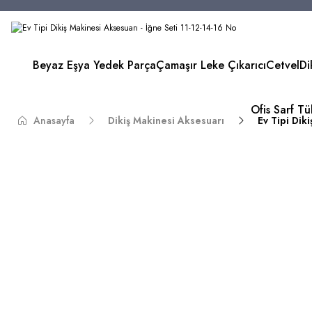
Beyaz Eşya Yedek Parça
Çamaşır Leke Çıkarıcı
Cetvel
Di
Ofis Sarf T
Anasayfa
Dikiş Makinesi Aksesuarı
Ev Tipi Dik