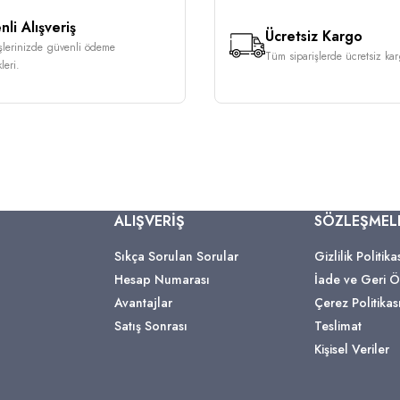
li Alışveriş
Ücretsiz Kargo
işlerinizde güvenli ödeme
Tüm siparişlerde ücretsiz karg
leri.
ALIŞVERİŞ
SÖZLEŞMEL
Sıkça Sorulan Sorular
Gizlilik Politika
Hesap Numarası
İade ve Geri
Avantajlar
Çerez Politikas
Satış Sonrası
Teslimat
Kişisel Veriler