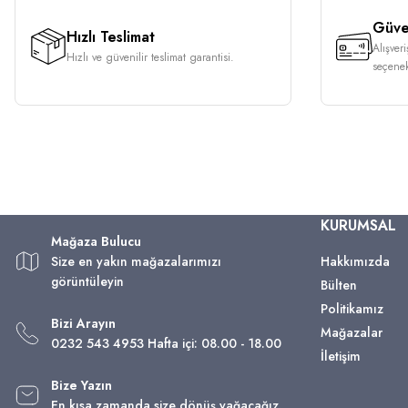
Güven
Hızlı Teslimat
Alışver
Hızlı ve güvenilir teslimat garantisi.
seçenek
KURUMSAL
Mağaza Bulucu
Size en yakın mağazalarımızı
Hakkımızda
görüntüleyin
Bülten
Politikamız
Bizi Arayın
Mağazalar
0232 543 4953 Hafta içi: 08.00 - 18.00
İletişim
Bize Yazın
En kısa zamanda size dönüş yağacağız.