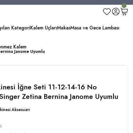
yılan Kategori
Kalem Uçları
Makas
Masa ve Gece Lambası
enmez Kalem
 Bernina Janome Uyumlu
kinesi İğne Seti 11-12-14-16 No
Singer Zetina Bernina Janome Uyumlu
kinesi Aksesuarı
i