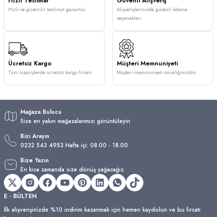
Hızlı Teslimat
Güvenli Alışveriş
Hızlı ve güvenilir teslimat garantisi.
Alışverişlerinizde güvenli ödeme
seçenekleri.
Ücretsiz Kargo
Müşteri Memnuniyeti
Tüm siparişlerde ücretsiz kargo fırsatı.
Müşteri memnuniyeti önceliğimizdir.
Mağaza Bulucu
Size en yakın mağazalarımızı görüntüleyin
Bizi Arayın
0232 543 4953 Hafta içi: 08.00 - 18.00
Bize Yazın
En kısa zamanda size dönüş yağacağız.
E - BÜLTEN
İlk alışverişinizde %10 indirim kazanmak için hemen kaydolun ve bu fırsatı