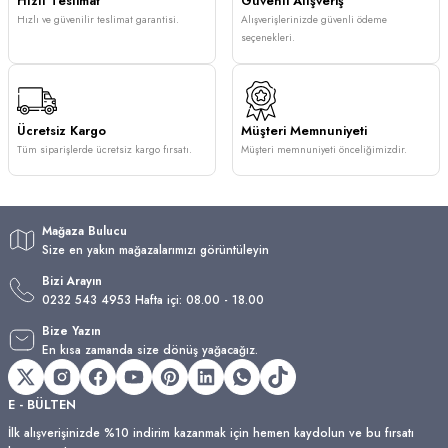
Hızlı Teslimat
Güvenli Alışveriş
Hızlı ve güvenilir teslimat garantisi.
Alışverişlerinizde güvenli ödeme
seçenekleri.
Ücretsiz Kargo
Müşteri Memnuniyeti
Tüm siparişlerde ücretsiz kargo fırsatı.
Müşteri memnuniyeti önceliğimizdir.
Mağaza Bulucu
Size en yakın mağazalarımızı görüntüleyin
Bizi Arayın
0232 543 4953 Hafta içi: 08.00 - 18.00
Bize Yazın
En kısa zamanda size dönüş yağacağız.
E - BÜLTEN
İlk alışverişinizde %10 indirim kazanmak için hemen kaydolun ve bu fırsatı