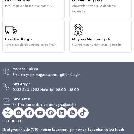
Hızlı Teslimat
Güvenli Alışveriş
Hızlı ve güvenilir teslimat garantisi.
Alışverişlerinizde güvenli ödeme
seçenekleri.
Ücretsiz Kargo
Müşteri Memnuniyeti
Tüm siparişlerde ücretsiz kargo fırsatı.
Müşteri memnuniyeti önceliğimizdir.
Mağaza Bulucu
Size en yakın mağazalarımızı görüntüleyin
Bizi Arayın
0232 543 4953 Hafta içi: 08.00 - 18.00
Bize Yazın
En kısa zamanda size dönüş yağacağız.
E - BÜLTEN
İlk alışverişinizde %10 indirim kazanmak için hemen kaydolun ve bu fırsatı