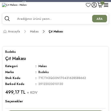
750 TL ve Üzeri Alışverişlerde Kargo Bedava!
750 TL ve Üzeri Alışverişlerde Kargo Bedava!
750 TL ve Üzeri Alışverişlerde Kargo Bedava!
ARA
750 TL ve Üzeri Alışverişlerde Kargo Bedava!
Anasayfa
Makas
Çıt Makası
Budeku
Çıt Makası
Kategori
Makas
Marka
Budeku
Stok Kodu
TYCTH3QG0N170431628588662
Barkod Kodu
29122023010130
499,17 TL
+ KDV
Seçenekler