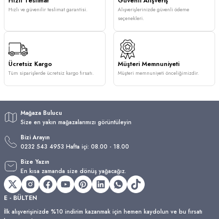
Hızlı Teslimat
Güvenli Alışveriş
Hızlı ve güvenilir teslimat garantisi.
Alışverişlerinizde güvenli ödeme
seçenekleri.
Ücretsiz Kargo
Müşteri Memnuniyeti
Tüm siparişlerde ücretsiz kargo fırsatı.
Müşteri memnuniyeti önceliğimizdir.
Mağaza Bulucu
Size en yakın mağazalarımızı görüntüleyin
Bizi Arayın
0232 543 4953 Hafta içi: 08.00 - 18.00
Bize Yazın
En kısa zamanda size dönüş yağacağız.
E - BÜLTEN
İlk alışverişinizde %10 indirim kazanmak için hemen kaydolun ve bu fırsatı