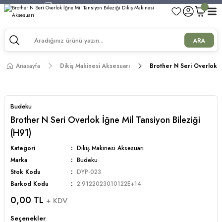
750 TL ve Üzeri Alışverişlerde Kargo Bedava!
750 TL ve Üzeri Alışverişlerde Kargo Bedava!
750 TL ve Üzeri Alışverişlerde Kargo Bedava!
ARA
750 TL ve Üzeri Alışverişlerde Kargo Bedava!
Anasayfa
Dikiş Makinesi Aksesuarı
Brother N Seri Overlok İğ
Budeku
Brother N Seri Overlok İğne Mil Tansiyon Bileziği
(H91)
Kategori
Dikiş Makinesi Aksesuarı
Marka
Budeku
Stok Kodu
DYP-023
Barkod Kodu
2.9122023010122E+14
0,00 TL
+ KDV
Seçenekler