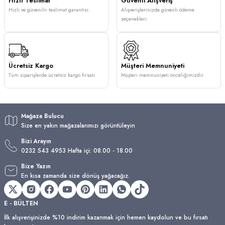
Hızlı Teslimat
Güvenli Alışveriş
Hızlı ve güvenilir teslimat garantisi.
Alışverişlerinizde güvenli ödeme
seçenekleri.
Ücretsiz Kargo
Müşteri Memnuniyeti
Tüm siparişlerde ücretsiz kargo fırsatı.
Müşteri memnuniyeti önceliğimizdir.
Mağaza Bulucu
Size en yakın mağazalarımızı görüntüleyin
Bizi Arayın
0232 543 4953 Hafta içi: 08.00 - 18.00
Bize Yazın
En kısa zamanda size dönüş yağacağız.
E - BÜLTEN
İlk alışverişinizde %10 indirim kazanmak için hemen kaydolun ve bu fırsatı