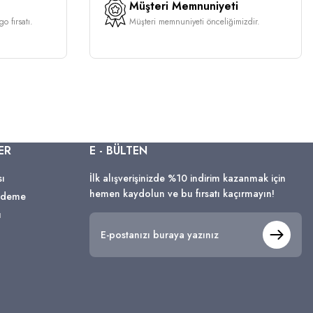
Müşteri Memnuniyeti
o fırsatı.
Müşteri memnuniyeti önceliğimizdir.
ER
E - BÜLTEN
sı
İlk alışverişinizde %10 indirim kazanmak için
hemen kaydolun ve bu fırsatı kaçırmayın!
 Ödeme
ı