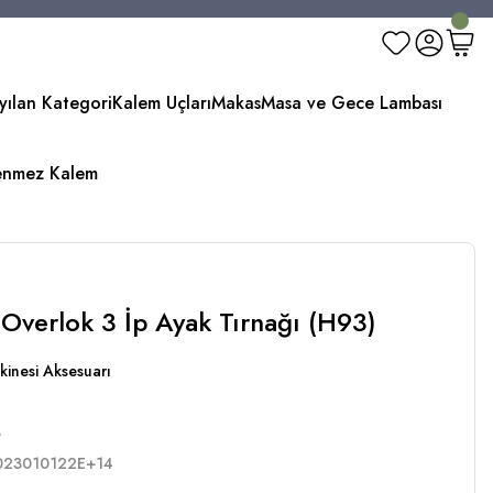
yılan Kategori
Kalem Uçları
Makas
Masa ve Gece Lambası
enmez Kalem
 Overlok 3 İp Ayak Tırnağı (H93)
kinesi Aksesuarı
8
023010122E+14