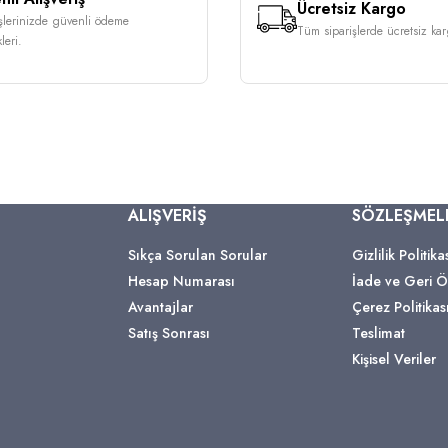
Ücretsiz Kargo
işlerinizde güvenli ödeme
Tüm siparişlerde ücretsiz karg
leri.
ALIŞVERİŞ
SÖZLEŞMEL
Sıkça Sorulan Sorular
Gizlilik Politika
Hesap Numarası
İade ve Geri
Avantajlar
Çerez Politikas
Satış Sonrası
Teslimat
Kişisel Veriler