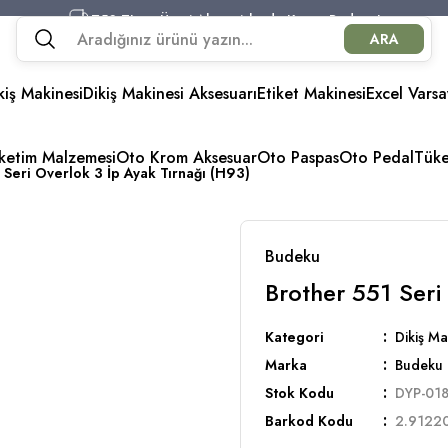
750 TL ve Üzeri Alışverişlerde Kargo Bedava!
ARA
750 TL ve Üzeri Alışverişlerde Kargo Bedava!
750 TL ve Üzeri Alışverişlerde Kargo Bedava!
kiş Makinesi
Dikiş Makinesi Aksesuarı
750 TL ve Üzeri Alışverişlerde Kargo Bedava!
Etiket Makinesi
Excel Varsa
üketim Malzemesi
Oto Krom Aksesuar
Oto Paspas
Oto Pedal
Tük
 Seri Overlok 3 İp Ayak Tırnağı (H93)
Budeku
Brother 551 Seri
Kategori
Dikiş Ma
Marka
Budeku
Stok Kodu
DYP-01
Barkod Kodu
2.9122