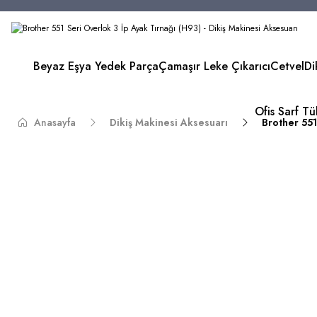
Beyaz Eşya Yedek Parça
Çamaşır Leke Çıkarıcı
Cetvel
Di
Ofis Sarf T
Anasayfa
Dikiş Makinesi Aksesuarı
Brother 551