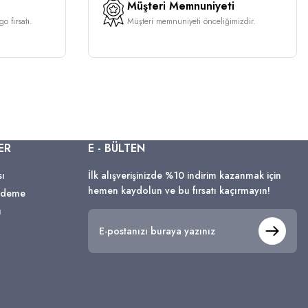
Müşteri Memnuniyeti
o fırsatı.
Müşteri memnuniyeti önceliğimizdir.
ER
E - BÜLTEN
sı
İlk alışverişinizde %10 indirim kazanmak için
hemen kaydolun ve bu fırsatı kaçırmayın!
 Ödeme
ı