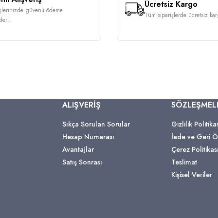
Ücretsiz Kargo
işlerinizde güvenli ödeme
Tüm siparişlerde ücretsiz karg
leri.
ALIŞVERİŞ
SÖZLEŞMEL
Sıkça Sorulan Sorular
Gizlilik Politika
Hesap Numarası
İade ve Geri
Avantajlar
Çerez Politikas
Satış Sonrası
Teslimat
Kişisel Veriler