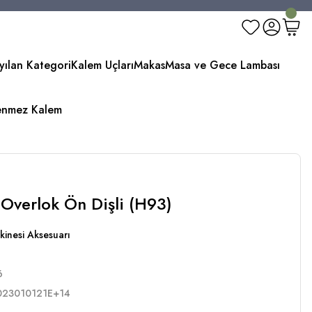
yılan Kategori
Kalem Uçları
Makas
Masa ve Gece Lambası
enmez Kalem
 Overlok Ön Dişli (H93)
kinesi Aksesuarı
6
023010121E+14