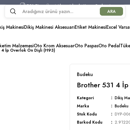
750 TL ve Üzeri Alışverişlerde Kargo Bedava!
ARA
750 TL ve Üzeri Alışverişlerde Kargo Bedava!
750 TL ve Üzeri Alışverişlerde Kargo Bedava!
kiş Makinesi
Dikiş Makinesi Aksesuarı
750 TL ve Üzeri Alışverişlerde Kargo Bedava!
Etiket Makinesi
Excel Varsa
üketim Malzemesi
Oto Krom Aksesuar
Oto Paspas
Oto Pedal
Tük
 4 İp Overlok Ön Dişli (H93)
Budeku
Brother 531 4 İp
Kategori
Dikiş Ma
Marka
Budeku
Stok Kodu
DYP-00
Barkod Kodu
2.9122