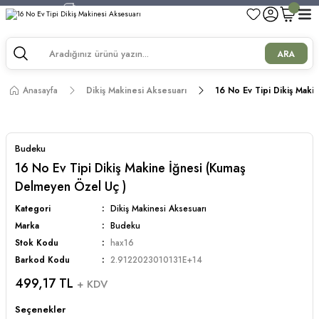
750 TL ve Üzeri Alışverişlerde Kargo Bedava!
750 TL ve Üzeri Alışverişlerde Kargo Bedava!
750 TL ve Üzeri Alışverişlerde Kargo Bedava!
ARA
750 TL ve Üzeri Alışverişlerde Kargo Bedava!
Anasayfa
Dikiş Makinesi Aksesuarı
16 No Ev Tipi Dikiş Maki
Budeku
16 No Ev Tipi Dikiş Makine İğnesi (Kumaş
Delmeyen Özel Uç )
Kategori
Dikiş Makinesi Aksesuarı
Marka
Budeku
Stok Kodu
hax16
Barkod Kodu
2.9122023010131E+14
499,17 TL
+ KDV
Seçenekler