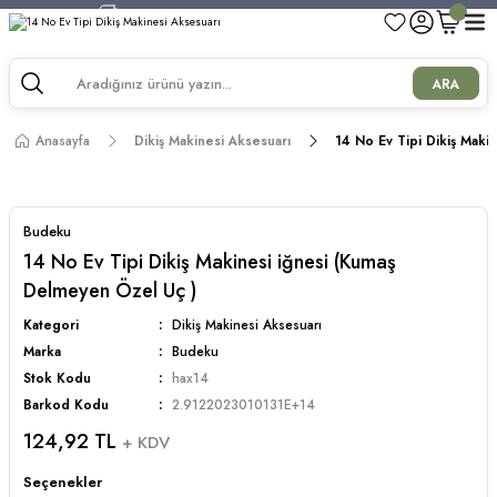
750 TL ve Üzeri Alışverişlerde Kargo Bedava!
750 TL ve Üzeri Alışverişlerde Kargo Bedava!
750 TL ve Üzeri Alışverişlerde Kargo Bedava!
ARA
750 TL ve Üzeri Alışverişlerde Kargo Bedava!
Anasayfa
Dikiş Makinesi Aksesuarı
14 No Ev Tipi Dikiş Maki
Budeku
14 No Ev Tipi Dikiş Makinesi iğnesi (Kumaş
Delmeyen Özel Uç )
Kategori
Dikiş Makinesi Aksesuarı
Marka
Budeku
Stok Kodu
hax14
Barkod Kodu
2.9122023010131E+14
124,92 TL
+ KDV
Seçenekler