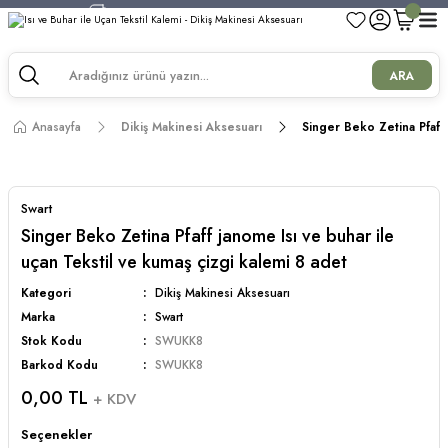
750 TL ve Üzeri Alışverişlerde Kargo Bedava!
750 TL ve Üzeri Alışverişlerde Kargo Bedava!
750 TL ve Üzeri Alışverişlerde Kargo Bedava!
ARA
750 TL ve Üzeri Alışverişlerde Kargo Bedava!
Anasayfa
Dikiş Makinesi Aksesuarı
Singer Beko Zetina Pfaff 
Swart
Singer Beko Zetina Pfaff janome Isı ve buhar ile
uçan Tekstil ve kumaş çizgi kalemi 8 adet
Kategori
Dikiş Makinesi Aksesuarı
Marka
Swart
Stok Kodu
SWUKK8
Barkod Kodu
SWUKK8
0,00 TL
+ KDV
Seçenekler